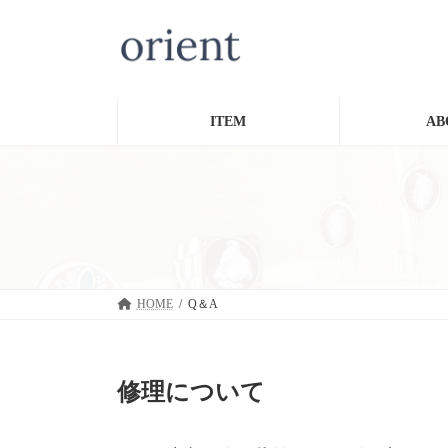
コ
ナ
ン
ビ
テ
ゲ
ン
ー
ツ
シ
へ
ョ
ITEM
AB
ス
ン
キ
に
ッ
移
プ
動
HOME
Q＆A
修理について