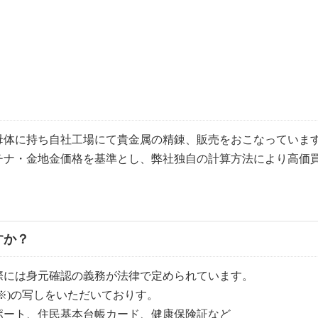
。
母体に持ち自社工場にて貴金属の精錬、販売をおこなっていま
チナ・金地金価格を基準とし、弊社独自の計算方法により高価
すか？
際には身元確認の義務が法律で定められています。
※)の写しをいただいておりす。
ポート、住民基本台帳カード、健康保険証など